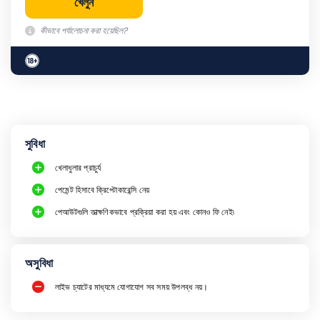
খেলুন
কীভাবে পর্যালোচনা করা হয়েছিল?
সুবিধা
খেলাধুলার প্রাচুর্য
পেমেন্ট হিসাবে ক্রিপ্টোকারেন্সি নেয়
পেআউটগুলি তাত্ক্ষণিকভাবে প্রক্রিয়া করা হয় এবং কোনও ফি নেই৷
অসুবিধা
লাইভ চ্যাটের মাধ্যমে যোগাযোগ সব সময় উপলব্ধ নয়।