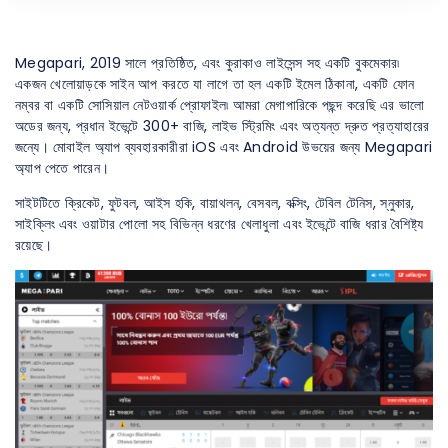
Megapari, 2019 সালে প্রতিষ্ঠিত, এবং কুরাকাও লাইসেন্স সহ একটি বুকমেকার৷
একজন খেলোয়াড়কে সাইন আপ করতে যা লাগে তা হল একটি ইমেল ঠিকানা, একটি ফোন
নম্বর বা একটি সোসিয়াল নেটওয়ার্ক প্রোফাইল৷ আমরা মেগাপারিকে পছন্দ করেছি এর ভালো
অডের জন্য, প্রধান ইভেন্টে 300+ বাজি, লাইভ স্ট্রিমিং এবং অত্যন্ত দ্রুত প্রত্যাহারের
জন্যে। মোবাইল অ্যাপ ব্যবহারকারীরা iOS এবং Android উভয়ের জন্য Megapari
অ্যাপ পেতে পারেন।
সাইটটিতে ক্রিকেট, ফুটবল, আইস হকি, বায়াথলন, বেসবল, বক্সিং, টেবিল টেনিস, স্নুকার,
সাইক্লিং এবং ওয়াটার পোলো সহ বিভিন্ন ধরণের খেলাধুলা এবং ইভেন্টে বাজি ধরার বৈশিষ্ট্য
রয়েছে।