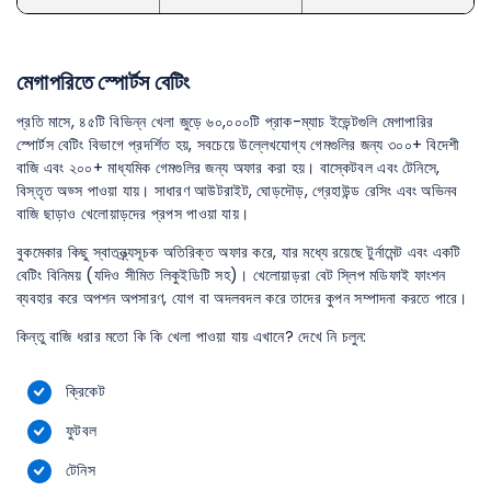
মেগাপরিতে স্পোর্টস বেটিং
প্রতি মাসে, ৪৫টি বিভিন্ন খেলা জুড়ে ৬০,০০০টি প্রাক-ম্যাচ ইভেন্টগুলি মেগাপারির
স্পোর্টস বেটিং বিভাগে প্রদর্শিত হয়, সবচেয়ে উল্লেখযোগ্য গেমগুলির জন্য ৩০০+ বিদেশী
বাজি এবং ২০০+ মাধ্যমিক গেমগুলির জন্য অফার করা হয়। বাস্কেটবল এবং টেনিসে,
বিস্তৃত অড্স পাওয়া যায়। সাধারণ আউটরাইট, ঘোড়দৌড়, গ্রেহাউন্ড রেসিং এবং অভিনব
বাজি ছাড়াও খেলোয়াড়দের প্রপস পাওয়া যায়।
বুকমেকার কিছু স্বাতন্ত্র্যসূচক অতিরিক্ত অফার করে, যার মধ্যে রয়েছে টুর্নামেন্ট এবং একটি
বেটিং বিনিময় (যদিও সীমিত লিকুইডিটি সহ)। খেলোয়াড়রা বেট স্লিপ মডিফাই ফাংশন
ব্যবহার করে অপশন অপসারণ, যোগ বা অদলবদল করে তাদের কুপন সম্পাদনা করতে পারে।
কিন্তু বাজি ধরার মতো কি কি খেলা পাওয়া যায় এখানে? দেখে নি চলুন:
ক্রিকেট
ফুটবল
টেনিস