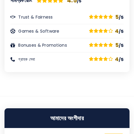
4.5
সামগ্রিক রেটিং
/5
5
Trust & Fairness
/5
4
Games & Software
/5
5
Bonuses & Promotions
/5
4
গ্রাহক সেবা
/5
আমাদের অংশীদার