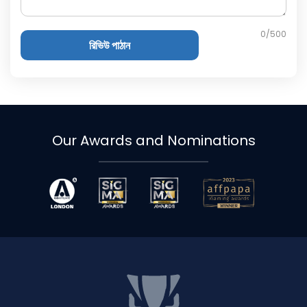
0
/500
Our Awards and Nominations