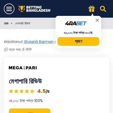
হোম
»
মেগাপারি রিভিউ
৬০,০০০ টাকা পর্যন্ত ৬০০%
গ্রহণ
Kirjoittanut:
Shagnik Barman
|
Päivitetty July 7, 2023
⏲️ পড়ার সময়: 5 মিনিট
মেগাপারি রিভিউ
4.5
/5
৩৪,০০০ টাকা পর্যন্ত 100%