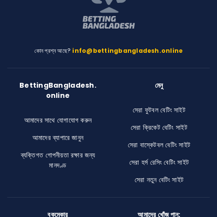
কোন প্রশ্ন আছে?
info@bettingbangladesh.online
BettingBangladesh.
মেনু
online
সেরা ফুটবল বেটিং সাইট
আমাদের সাথে যোগাযোগ করুন
সেরা ক্রিকেট বেটিং সাইট
আমাদের ব্যাপারে জানুন
সেরা বাস্কেটবল বেটিং সাইট
ব্যক্তিগত গোপনীয়তা রক্ষার জন্য
সেরা হর্স রেসিং বেটিং সাইট
মানদণ্ড
সেরা নতুন বেটিং সাইট
বুকমেকার
আমাদের খোঁজ পান: