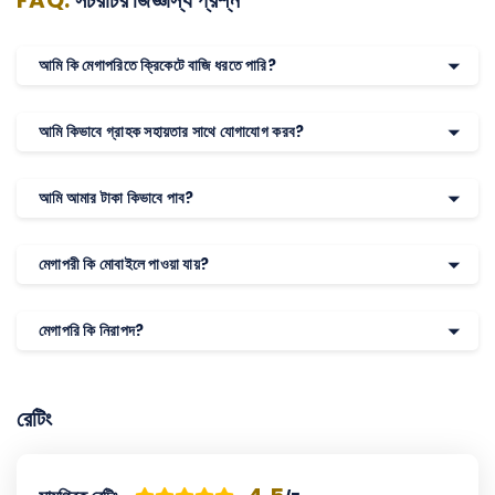
FAQ.
সচরাচর জিজ্ঞাস্য প্রশ্ন
আমি কি মেগাপরিতে ক্রিকেটে বাজি ধরতে পারি?
আমি কিভাবে গ্রাহক সহায়তার সাথে যোগাযোগ করব?
আমি আমার টাকা কিভাবে পাব?
মেগাপরী কি মোবাইলে পাওয়া যায়?
মেগাপরি কি নিরাপদ?
রেটিং