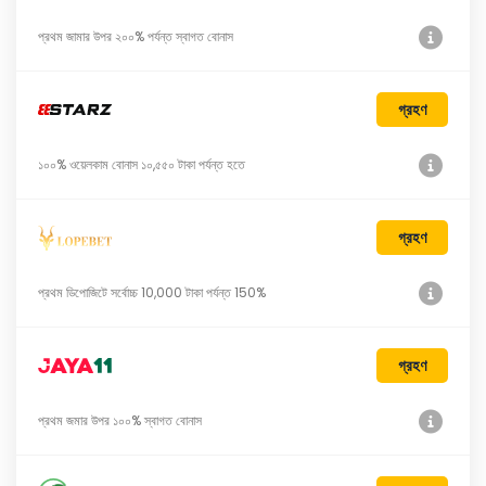
প্রথম জামার উপর ২০০% পর্যন্ত স্বাগত বোনাস
গ্রহণ
১০০% ওয়েলকাম বোনাস ১০,৫৫০ টাকা পর্যন্ত হতে
গ্রহণ
প্রথম ডিপোজিটে সর্বোচ্চ 10,000 টাকা পর্যন্ত 150%
গ্রহণ
প্রথম জমার উপর ১০০% স্বাগত বোনাস