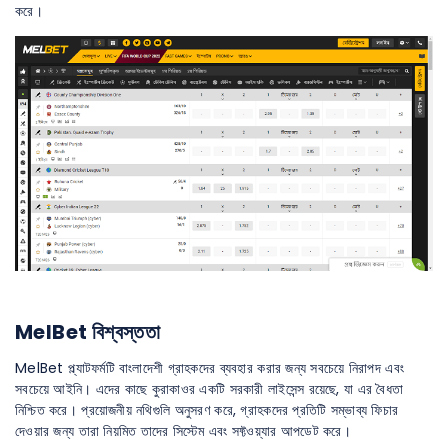
করে।
MelBet বিশ্বস্ততা
MelBet প্ল্যাটফর্মটি বাংলাদেশী গ্রাহকদের ব্যবহার করার জন্য সবচেয়ে নিরাপদ এবং
সবচেয়ে আইনি। এদের কাছে কুরাকাওর একটি সরকারী লাইসেন্স রয়েছে, যা এর বৈধতা
নিশ্চিত করে। প্রয়োজনীয় নথিগুলি অনুসরণ করে, গ্রাহকদের প্রতিটি সম্ভাব্য ফিচার
দেওয়ার জন্য তারা নিয়মিত তাদের সিস্টেম এবং সফ্টওয়্যার আপডেট করে।