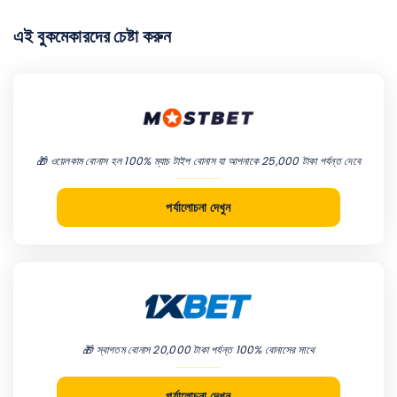
এই বুকমেকারদের চেষ্টা করুন
🎁 ওয়েলকাম বোনাস হল 100% ম্যাচ টাইপ বোনাস যা আপনাকে 25,000 টাকা পর্যন্ত দেবে
পর্যালোচনা দেখুন
🎁 স্বাগতম বোনাস 20,000 টাকা পর্যন্ত 100% বোনাসের সাথে
পর্যালোচনা দেখুন