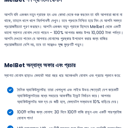
আপনি যদি একজন নতুন গ্রাহক হন এবং কোথা থেকে শুরু করবেন তা যদি আপনারা জানা না
থাকে, তাহলে ধাপে ধাপে নির্দেশাবলী দেখুন। তবে প্রথমে নিশ্চিত হয়ে নিন যে আপনি সমস্ত
প্রয়োজনীয়তা পূরণ করছেন। আপনি একজন নতুন গ্রাহক হিসেবে Melbet থেকে একটি
ভালো স্বাগত বোনাস পেতে পারেন – 100% আপনার জমার উপর 10,000 টাকা পর্যন্ত।
আপনি দেখতে পাবেন যে আপনার বোনাসের পুরষ্কার উপভোগ করার জন্য বাজির
প্রয়োজনীয়তা বেশি নয়, তবে তা সত্ত্বেও সূক্ষ্ম মুদ্রণটি পড়ুন।
MelBet অন্যান্য অফার এবং প্রচার
স্বাগত বোনাস ছাড়াও মেলবেট সারা বছর ধরে অনেকগুলি বোনাস এবং প্রচার প্রদান করে:
দৈনিক অ্যাকিউমুলেটর: তারা খেলাধুলা এবং লাইভ উভয় ক্ষেত্রেই বেশ কয়েকটি
অ্যাকিউমুলেটরের মধ্যে সবচেয়ে আকর্ষণীয় ইভেন্ট নির্বাচন করে। আপনার
অ্যাকিউমুলেটর অফ দ্য ডে জয়ী হলে, মেলবেটল সম্ভাবনা 10% বাড়িয়ে দেয়।
100টি বাজির জন্য বোনাস: 30 দিনে 100টি বাজি রাখুন এবং একটি সারপ্রাইজ
বোনাস পান!