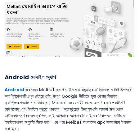
Android মোবাইল অ্যাপ
Android
এর জন্য Melbet অ্যাপ ডাউনলোড শুধুমাত্র অফিসিয়াল সাইটে উপলব্ধ।
অ্যাপ্লিকেশনটি প্লে স্টোরে নেই, কারণ Google নীতিতে জুয়া খেলার বিষয়ের
অ্যাপ্লিকেশনগুলি রাখা নিষিদ্ধ। Melbet ওয়েবসাইট থেকে আপনি apk-ফাইলটি
ডাউনলোড এবং ইনস্টল করতে পারবেন। অ্যান্ড্রয়েড ডিভাইসগুলি অজানা উত্স থেকে
ডাউনলোডের বিরুদ্ধে সুরক্ষিত, তাই আপনাকে আপনার ডিভাইসের নিরাপত্তা সেটিংসে
ইনস্টলেশনের অনুমতি দিতে হবে। এর পরে Melbet বাংলাদেশ apk সফলভাবে ইনস্টল
করা হবে।