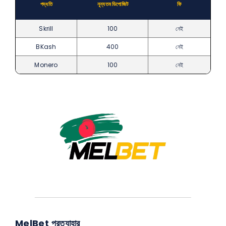
পদ্ধতি
নূন্যতম ডিপোজিট
ফি
Skrill
100
নেই
BKash
400
নেই
Monero
100
নেই
MelBet প্রত্যাহার