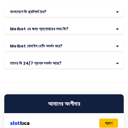
বাংলাদেশে কি প্ল্যাটফর্ম বৈধ?
Melbet এর জন্য প্রত্যাহারের সময় কি?
Melbet মোবাইল বেটিং সমর্থন করে?
তাদের কি 24/7 গ্রাহক সমর্থন আছে?
আমাদের অংশীদার
গ্রহণ