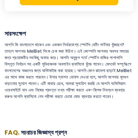
সারসংক্ষেপ
আপনি কি বাংলাদেশে থাকেন এবং একজন নির্ভরযোগ্য স্পোর্টস বেটিং পার্টনার খুঁজছেন?
তাহলে আপনার MelBet লিংক চেক করা উচিত। এই কোম্পানি আপনার অবসর সময়ের
জন্য প্রয়োজনীয় সবকিছু অফার করে। আপনি অনুকূল শর্তে স্পোর্টস বাজির পাশাপাশি
বিস্তৃত নির্বাচন সহ একটি সুবিধাজনক অনলাইন ক্যাসিনো খুঁজে পাবেন। মেলবেট সম্পূর্ণরূপে
বাংলাদেশের অঞ্চলের জন্য অপ্টিমাইজ করা হয়েছে। আপনি কোন ঝামেলা ছাড়াই MelBet
এর সাথে কাজ করতে পারবেন। উদার স্বাগত বোনাস দেওয়া হলে, আপনি আপনার মূলধন
বাড়ানোর সুযোগ পাবেন। এটি মাথায় রেখে, আমরা সুপারিশ করছি যে আপনি অফিসিয়াল
ওয়েবসাইটে যান এবং নিজের প্রদত্ত তথ্য পরীক্ষা করতে এক-ক্লিক নিবন্ধন ব্যবহার
করুন৷ আপনি ক্যাসিনো গেম পরীক্ষা করতে ডেমো মোড ব্যবহার করতে পারেন।
FAQ.
সচরাচর জিজ্ঞাস্য প্রশ্ন