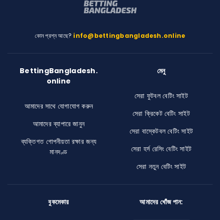
কোন প্রশ্ন আছে?
info@bettingbangladesh.online
BettingBangladesh.
মেনু
online
সেরা ফুটবল বেটিং সাইট
আমাদের সাথে যোগাযোগ করুন
সেরা ক্রিকেট বেটিং সাইট
আমাদের ব্যাপারে জানুন
সেরা বাস্কেটবল বেটিং সাইট
ব্যক্তিগত গোপনীয়তা রক্ষার জন্য
সেরা হর্স রেসিং বেটিং সাইট
মানদণ্ড
সেরা নতুন বেটিং সাইট
বুকমেকার
আমাদের খোঁজ পান: