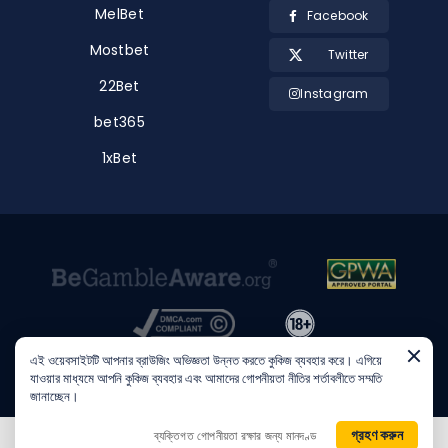
MelBet
Facebook
Mostbet
Twitter
22Bet
Instagram
bet365
1xBet
এই ওয়েবসাইটটি আপনার ব্রাউজিং অভিজ্ঞতা উন্নত করতে কুকিজ ব্যবহার করে। এগিয়ে
Copyright © 2026 Betting Bangladesh - All rights reserved
যাওয়ার মাধ্যমে আপনি কুকিজ ব্যবহার এবং আমাদের গোপনীয়তা নীতির শর্তাবলীতে সম্মতি
জানাচ্ছেন।
গ্রহণ করুন
ব্যক্তিগত গোপনীয়তা রক্ষার জন্য মানদণ্ড