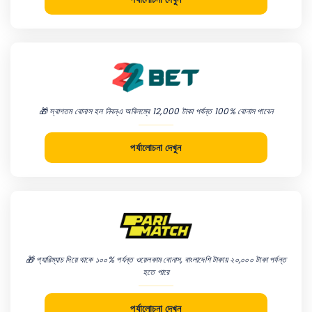
🎁 স্বাগতম বোনাস হল নিবন্এ অবিলম্বে 12,000 টাকা পর্যন্ত 100% বোনাস পাবেন
পর্যালোচনা দেখুন
🎁 প্যারিম্যাচ দিয়ে থাকে ১০০% পর্যন্ত ওয়েলকাম বোনাস, বাংলাদেশি টাকায় ২০,০০০ টাকা পর্যন্ত
হতে পারে
পর্যালোচনা দেখুন