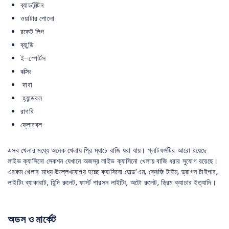
ব্যাডমিন্টন
ওয়াটার পোলো
রকেট লিগ
ব্যান্ডি
ই-স্পোর্টস
বক্সিং
দাবা
হ্যান্ডবল
রাগবি
ফ্লোরবল
এসব খেলার মধ্যে অনেক খেলায় প্রি ম্যাচে বাজি ধরা যায়। প্লাটফর্মটির আরো রয়েছে
লাইভ ক্যাসিনো সেকশন যেখানে অজস্র লাইভ ক্যাসিনো খেলায় বাজি ধরার সুযোগ রয়েছে।
এরকম খেলার মধ্যে উল্লেখযোগ্য হচ্ছে ক্যাসিনো হোল্ড’এম, ক্রেজি টাইম, ড্রাগন টাইগার,
লাইটিং ব্যাকারাট, হিন্দি রুলেট, ফার্স্ট পারসন লাইটিং, অটো রুলেট, ড্রিম ক্যাচার ইত্যাদি।
অডস ও মার্কেট