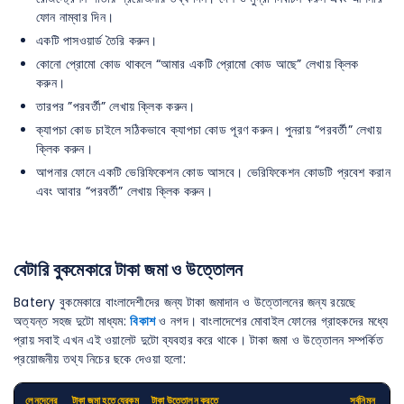
ফোন নাম্বার ‍দিন।
একটি পাসওয়ার্ড তৈরি করুন।
কোনো প্রোমো কোড থাকলে “আমার একটি প্রোমো কোড আছে” লেখায় ক্লিক
করুন।
তারপর ”পরবর্তী” লেখায় ক্লিক করুন।
ক্যাপচা কোড চাইলে সঠিকভাবে ক্যাপচা কোড পূরণ করুন। পুনরায় “পরবর্তী” লেখায়
ক্লিক করুন।
আপনার ফোনে একটি ভেরিফিকেশন কোড আসবে। ভেরিফিকেশন কোডটি প্রবেশ করান
এবং আবার “পরবর্তী” লেখায় ক্লিক করুন।
বেটারি বুকমেকারে টাকা জমা ও উত্তোলন
Batery বুকমেকারে বাংলাদেশীদের জন্য টাকা জমাদান ও উত্তোলনের জন্য রয়েছে
অত্যন্ত সহজ দুটো মাধ্যম:
বিকাশ
ও নগদ। বাংলাদেশের মোবাইল ফোনের গ্রাহকদের মধ্যে
প্রায় সবাই এখন এই ওয়ালেট দুটো ব্যবহার করে থাকে। টাকা জমা ও উত্তোলন সম্পর্কিত
প্রয়োজনীয় তথ্য নিচের ছকে দেওয়া হলো:
লেনদেনের
টাকা জমা হতে যেরকম
টাকা উত্তোলন করতে
সর্বনিম্ন