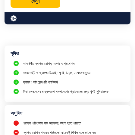
খেলুন
সুবিধা
আকর্ষণীয় স্বাগত বোনাস, অফার ও প্রমোশন
ওয়েবসাইট ও অ্যাপের ডিজাইন খুবই উন্নত, দেখতেও সুন্দর
কুরাকাও লাইসেন্সধারী প্লাটফর্ম
টাকা লেনদেনের মাধ্যমগুলো বাংলাদেশের গ্রাহকদের জন্য খুবই সুবিধাজনক
অসুবিধা
গ্রাহক পরিষেবার মান আরেকটু ভালো হতে পারতো
স্বাগত বোনাস পাওয়ার শর্তগুলো আরেকটু শিথিল হলে ভালো হয়