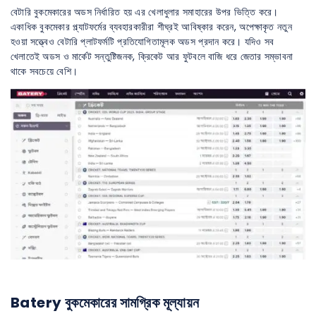
বেটারি বুকমেকারের অডস নির্ধারিত হয় এর খেলাধুলার সমাহারের উপর ভিত্তি করে।
একাধিক বুকমেকার প্ল্যাটফর্মের ব্যবহারকারীরা শীঘ্রই আবিষ্কার করেন, অপেক্ষাকৃত নতুন
হওয়া সত্ত্বেও বেটারি প্লাটফর্মটি প্রতিযোগিতামূলক অডস প্রদান করে। যদিও সব
খেলাতেই অডস ও মার্কেট সন্তুষ্টিজনক, ক্রিকেট আর ফুটবলে বাজি ধরে জেতার সম্ভাবনা
থাকে সবচেয়ে বেশি।
Batery বুকমেকারের সামগ্রিক মূল্যায়ন