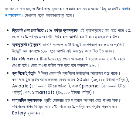
স্বাগত বোনাস ছাড়াও Batery বুকমেকার প্রদান করে থাকে আরও কিছু আকর্ষণীয়
অফার
ও প্রমোশন।
সেগুলোর মধ্যে উল্লেখযোগ্য হচ্ছে।
ক্রিকেট খেলায় বাজিতে ১৫% পর্যন্ত ক্যাশব্যাক
: এই ক্যাশব্যাকের হার হতে পারে ৫%
থেকে ১৫% পর্যন্ত এবং সেটা নির্ভর করে আপনি কত টাকা হেরেছেন তার উপর।
অ্যাকুমুলেটর ইন্সুরেন্স
: আপনি কমপক্ষে ৬ টি ইভেন্টে অংশগ্রহণ করলে এবং প্রতিটি
ইভেন্টে অড কমপক্ষে ১.৬০ হলে আপনি এই অফারের জন্য বিবেচিত হবেন।
ফ্রি বাজি
: পরপর ৫ টি বাজিতে হেরে গেলে আপনাকে বিনামূল্যে একবার বাজি ধরতে
দেওয়া হবে। হেরে যাওয়া বাজির অড হতে হবে কমপক্ষে ১.৮০।
ক্যাসিনো টুর্নামেন্ট
: বিভিন্ন কোম্পানি ক্যাসিনো টুর্নামেন্টের আয়োজন করে থাকে।
ক্যাসিনো টুর্নামেন্টের আয়োজকদের মধ্যে রয়েছে 30aks (১৫,০০০ ইউরো পর্যন্ত ),
Aviatrix (১০০০০০০ ইউরো পর্যন্ত ), এবং Spinomal (৫০০০০০ ইউরো
পর্যন্ত), এবং Smartsoft (৪০,০০০ ইউরো পর্যন্ত)।
সাপ্তাহিক ক্যাশব্যাক
: প্রতি সোমবার গত সপ্তাহে আপনার হেরে যাওয়া টাকার
পরিমানের উপর ভিত্তি করে ৫% থেকে ২০% পর্যন্ত ক্যাশব্যাক প্রদান করে
Batery বুকমেকার।