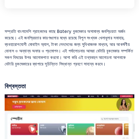
সম্প্রতি বাংলাদেশি গ্রাহকদের কাছে Batery বুকমেকার অসামান্য জনপ্রিয়তা অর্জন
করেছে। এই জনপ্রিয়তার কারণগুলোর মধ্যে রয়েছে বিপুল সংখ্যক খেলাধুলার সমাহার,
ব্যবহারোপযোগী মোবাইল অ্যাপ, টাকা লেনদেনের জন্য সুবিধাজনক মাধ্যম, আর আকর্ষণীয়
বোনাস ও অন্যান্য অফার ও প্রমোশন। এই পর্যালোচনায় আমরা বেটারি বুকমেকার সম্পর্কিত
সকল বিষয়ের উপর আলোকপাত করবো। আশা করি এই তথ্যবহুল আলোচনা আপনাকে
বেটারি বুকমেকারের ব্যাপারে সুচিন্তিত সিদ্ধান্ত গ্রহণে সাহায্য করবে।
বিশ্বস্ততা